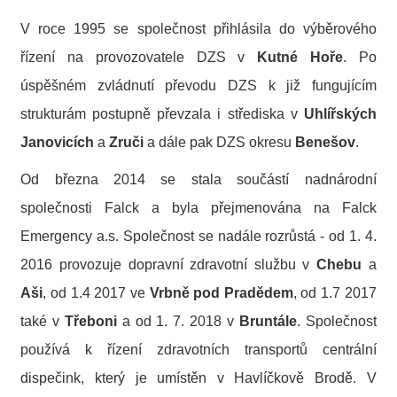
V roce 1995 se společnost přihlásila do výběrového
řízení na provozovatele DZS v
Kutné Hoře
. Po
úspěšném zvládnutí převodu DZS k již fungujícím
strukturám postupně převzala i střediska v
Uhlířských
Janovicích
a
Zruči
a dále pak DZS okresu
Benešov
.
Od března 2014 se stala součástí nadnárodní
společnosti Falck a byla přejmenována na Falck
Emergency a.s. Společnost se nadále rozrůstá - od 1. 4.
2016 provozuje dopravní zdravotní službu v
Chebu
a
Aši
, od 1.4 2017 ve
Vrbně pod Pradědem
, od 1.7 2017
také v
Třeboni
a od 1. 7. 2018 v
Bruntále
. Společnost
používá k řízení zdravotních transportů centrální
dispečink, který je umístěn v Havlíčkově Brodě. V